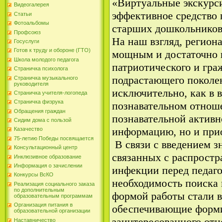
«Виртуальные экскурс
Видеогалерея
эффективное средство 
Статьи
Фотоальбомы
старших дошкольнико
Профсоюз
На наш взгляд, регион
Госуслуги
Готов к труду и обороне (ГТО)
мощным и достаточно
Школа молодого педагога
патриотического и гра
Страничка психолога
подрастающего поколен
Страничка музыкального
руководителя
исключительно, как в в
Страничка учителя-логопеда
Страничка физрука
познавательном отнош
Обращения граждан
познавательной активн
Сидим дома с пользой
информацию, но и при
Казачество
75-летию Победы посвящается
В связи с введением з
Консультационный центр
связанных с распрост
Инклюзивное образование
Информация о зачислении
инфекции перед педаго
Конкурсы ВсКО
необходимость поиска
Реализация социального заказа
по дополнительным
формой работы стали в
образовательным программам
Организация питания в
обеспечивающие форми
образовательной организации
заинтересованного от
Наставничество