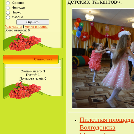
детских талантов».
Хорошо
Неплохо
Плохо
Ужасно
Результаты
|
Архив опросов
Всего ответов:
6
Статистика
Онлайн всего:
1
Гостей:
1
Пользователей:
0
Пилотная площад
Волгодонска