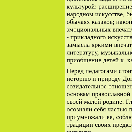
культурой: расширение
народном искусстве, бы
обычаях казаков; нако
эмоциональных впечат
- прикладного искусст
замысла яркими впеча
литературу, музыкальн
приобщение детей к к
Перед педагогами стои
историю и природу Дон
созидательное отноше
основам православной 
своей малой родине. Гл
осознали себя частью 
приумножали ее, собл
традиции своих предко