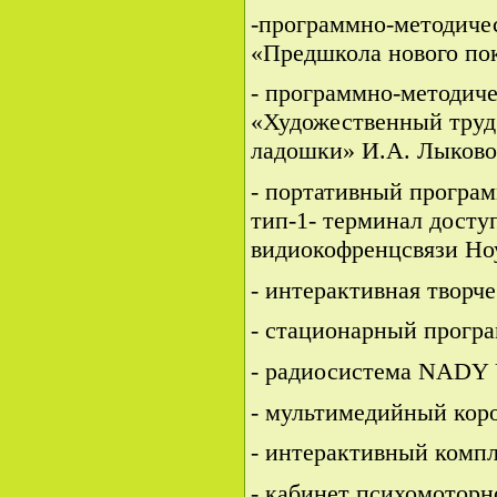
-программно-методиче
«Предшкола нового пок
- программно-методи
«Художественный труд 
ладошки» И.А. Лыко
- портативный програ
тип-1- терминал досту
видиокофренцсвязи Ноу
- интерактивная творче
- стационарный програ
- радиосистема NADY 
- мультимедийный кор
- интерактивный компл
- кабинет психомоторн