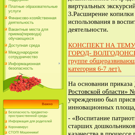
виртуальных экскурсий
Платные образовательные
услуги
3.Расширение копилки
Финансово-хозяйственная
использования в воспи
деятельность
деятельности.
Вакантные места для
приема(перевода)
обучающихся
КОНСПЕКТ НА ТЕМУ
Доступная среда
ГОРОД- ВОЛГОДОНСК» 
Международное
сотрудничество
группе общеразвивающ
Информационная
категория 6-7 лет).
безопасность
На основании приказа
Ростовской области» №
учреждению был присв
Важно
инновационных площад
Безопасность предметно-
пространственной среды
- «Воспитание патриот
Информация для родителей
старших дошкольников
Коронавирус
казачества в процессе
СТОП! Мошенники!