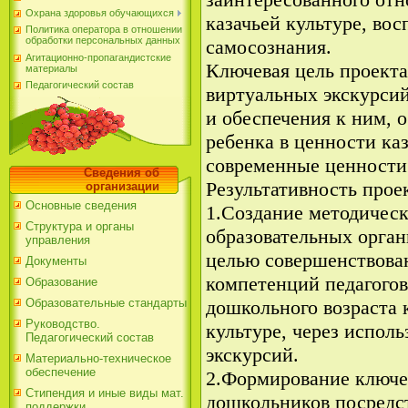
Охрана здоровья обучающихся
казачьей культуре, во
Политика оператора в отношении
обработки персональных данных
самосознания.
Агитационно-пропагандистские
Ключевая цель проекта
материалы
Педагогический состав
виртуальных экскурсий
и обеспечения к ним, 
ребенка в ценности ка
современные ценности
Сведения об
Результативность прое
организации
Основные сведения
1.Создание методическ
Структура и органы
образовательных орган
управления
целью совершенствова
Документы
компетенций педагого
Образование
дошкольного возраста 
Образовательные стандарты
Руководство.
культуре, через испол
Педагогический состав
экскурсий.
Материально-техническое
обеспечение
2.Формирование ключе
Стипендия и иные виды мат.
дошкольников посредс
поддержки