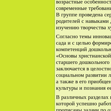
возрастные особенност
современные требовани
В группе проведена се
родителей с навыками д
изучению творчества х
Согласно темы иннова
сада и с целью формир
компетенций дошкольн
«Основы христианской
старшего дошкольного 
заключается в целостн
социальном развитии 
а также в его приобще
культуры и познания е
В различных разделах 
которой успешно работ
прописаны задачи по о