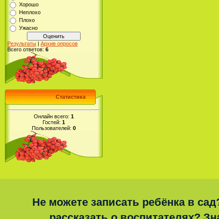
Хорошо
Неплохо
Плохо
Ужасно
Результаты
|
Архив опросов
Всего ответов:
6
Статистика
Онлайн всего:
1
Гостей:
1
Пользователей:
0
Не можете записать ребёнка в сад
рассказать о воспитателях? Зна