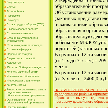
Утвержденная стоимост
Видеогалерея
образовательной прогр
Статьи
Об установлении размера
Фотоальбомы
Профсоюз
(законных представителе
Госуслуги
осваивающими образов
Готов к труду и обороне (ГТО)
образования в организ
Школа молодого педагога
Страничка психолога
образовательную деятель
Страничка музыкального
руководителя
ребенком в МБДОУ устан
Страничка учителя-логопеда
родителей (законных пре
Страничка физрука
В группах с 12-ти часо
Обращения граждан
Сидим дома с пользой
(от 2-х до 3-х лет) – 20
Казачество
месяц.
75-летию Победы посвящается
В группах с 12-ти часо
Консультационный центр
Инклюзивное образование
(от 3-х лет) – 2400,0 ру
Информация о зачислении
Конкурсы ВсКО
Реализация социального заказа
ПОСТАНОВЛЕНИЕ от 29.11.2021 №
по дополнительным
за содержание ребенка (присмот
образовательным программам
образовательных учреждениях, 
Организация питания в
программу дошкольного образо
образовательной организации
Наставничество
ПОСТАНОВЛЕНИЕ От 17.12.2021 