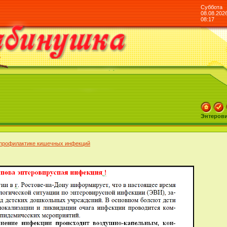
Суббота
08.08.202
08:17
Энтерови
о профилактике кишечных инфекций