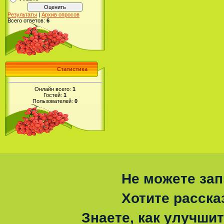
Результаты
|
Архив опросов
Всего ответов:
6
Статистика
Онлайн всего:
1
Гостей:
1
Пользователей:
0
Не можете зап
Хотите расска
Знаете, как улучшит