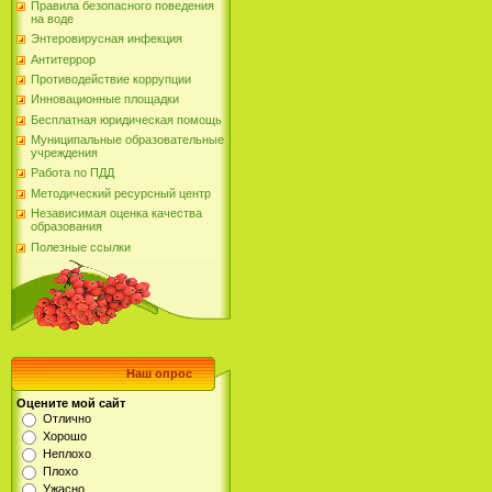
Правила безопасного поведения
на воде
Энтеровирусная инфекция
Антитеррор
Противодействие коррупции
Инновационные площадки
Бесплатная юридическая помощь
Муниципальные образовательные
учреждения
Работа по ПДД
Методический ресурсный центр
Независимая оценка качества
образования
Полезные ссылки
Наш опрос
Оцените мой сайт
Отлично
Хорошо
Неплохо
Плохо
Ужасно