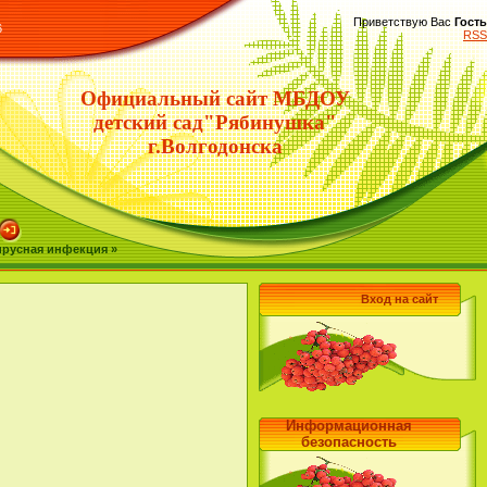
Приветствую Вас
Гость
6
RSS
Официальный сайт МБДОУ
детский сад"Рябинушка"
г.Волгодонска
русная инфекция »
Вход на сайт
Информационная
безопасность