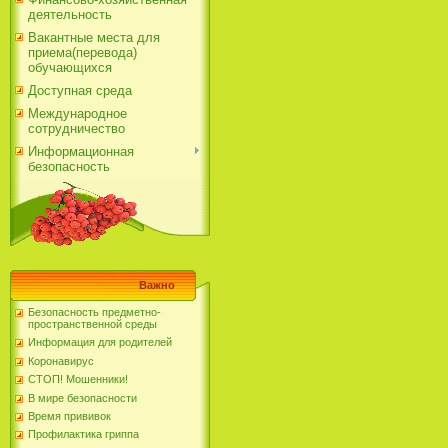
деятельность
Вакантные места для
приема(перевода)
обучающихся
Доступная среда
Международное
сотрудничество
Информационная
безопасность
Важно
Безопасность предметно-
пространственной среды
Информация для родителей
Коронавирус
СТОП! Мошенники!
В мире безопасности
Время прививок
Профилактика гриппа