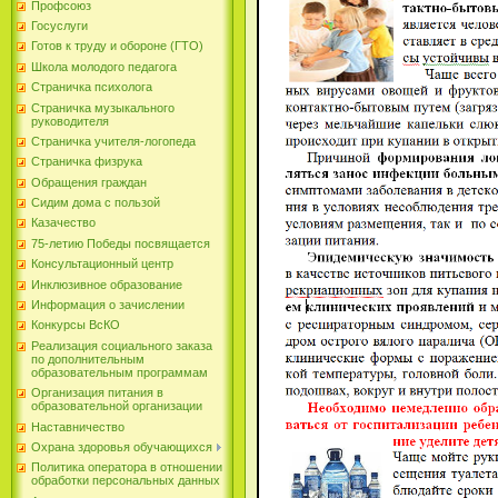
Профсоюз
Госуслуги
Готов к труду и обороне (ГТО)
Школа молодого педагога
Страничка психолога
Страничка музыкального
руководителя
Страничка учителя-логопеда
Страничка физрука
Обращения граждан
Сидим дома с пользой
Казачество
75-летию Победы посвящается
Консультационный центр
Инклюзивное образование
Информация о зачислении
Конкурсы ВсКО
Реализация социального заказа
по дополнительным
образовательным программам
Организация питания в
образовательной организации
Наставничество
Охрана здоровья обучающихся
Политика оператора в отношении
обработки персональных данных